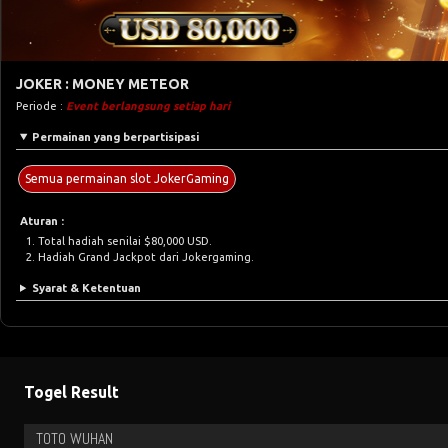
JOKER : MONEY METEOR
Periode :
Event berlangsung setiap hari
Permainan yang berpartisipasi
Semua permainan slot JokerGaming
Aturan :
Total hadiah senilai $80,000 USD.
Hadiah Grand Jackpot dari Jokergaming.
Syarat & Ketentuan
Togel Result
TOTO WUHAN