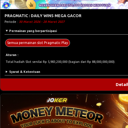
PRAGMATIC : DAILY WINS MEGA GACOR
Periode :
30 Maret 2026 - 28 Maret 2027
Permainan yang berpartisipasi
Semua permainan slot Pragmatic Play
Aturan :
Total hadiah Slot senilai Rp 5,983,200,000 (bagian dari Rp 88,000,000,000).
Syarat & Ketentuan
Detai