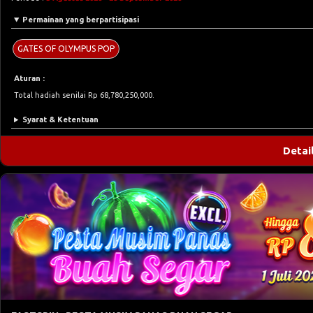
Permainan yang berpartisipasi
GATES OF OLYMPUS POP
Aturan :
Total hadiah senilai Rp 68,780,250,000.
Syarat & Ketentuan
Detai