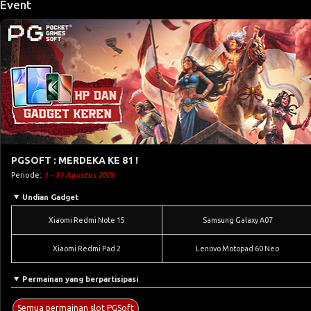
Event
PGSOFT : MERDEKA KE 81 !
Periode:
1 - 31 Agustus 2026
Undian Gadget
Xiaomi Redmi Note 15
Samsung Galaxy A07
Xiaomi Redmi Pad 2
Lenovo Motopad 60 Neo
Permainan yang berpartisipasi
Semua permainan slot PGSoft