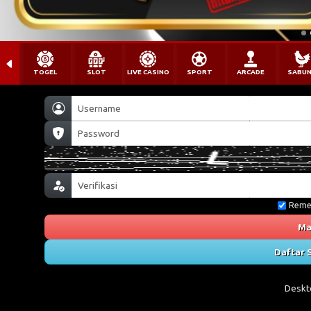
TOGEL
SLOT
LIVE CASINO
SPORT
ARCADE
SABU
Reme
Ma
Daftar 
Deskt